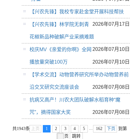
【兴农先锋】我校专家赴金堂开展科技帮扶
2026年07月17日
【兴农先锋】林学院无刺青
花椒新品种破解产业采摘难题
2026年07月10日
校庆MV《亲爱的你啊》全网
播放量突破100万
2026年07月10日
【学术交流】动物营养研究所举办动物营养前
沿交叉研究交流座谈会
2026年07月08日
抗病又高产！川农大团队破解水稻育种“魔
咒”，摘得国家大奖
2026年07月08日
...
共1943条
上页
1
2
3
4
5
162
下页
到第
页
跳转