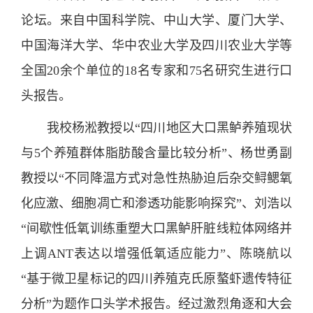
论坛。来自中国科学院、中山大学、厦门大学、
中国海洋大学、华中农业大学及四川农业大学等
全国20余个单位的18名专家和75名研究生进行口
头报告。
我校杨淞教授以“四川地区大口黑鲈养殖现状
与5个养殖群体脂肪酸含量比较分析”、杨世勇副
教授以“不同降温方式对急性热胁迫后杂交鲟鳃氧
化应激、细胞凋亡和渗透功能影响探究”、刘浩以
“间歇性低氧训练重塑大口黑鲈肝脏线粒体网络并
上调ANT表达以增强低氧适应能力”、陈晓航以
“基于微卫星标记的四川养殖克氏原螯虾遗传特征
分析”为题作口头学术报告。经过激烈角逐和大会