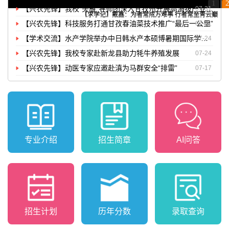
1
【兴农先锋】我校“头雁”导师团深入甘孜州开展高海拔产业帮扶
07-31
【求学记】戴鑫：为者常成万难事 行者常至青云巅
【兴农先锋】科技服务打通甘孜春油菜技术推广“最后一公里”
07-31
【学术交流】水产学院举办中日韩水产本硕博暑期国际学术交流活动
07-24
【兴农先锋】我校专家赴新龙县助力牦牛养殖发展
07-24
【兴农先锋】动医专家应邀赴滇为马群安全“排雷”
07-17
专业介绍
招生简章
AI问答
招生计划
历年分数
录取查询